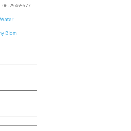
r
06-29465677
 Water
ny Blom